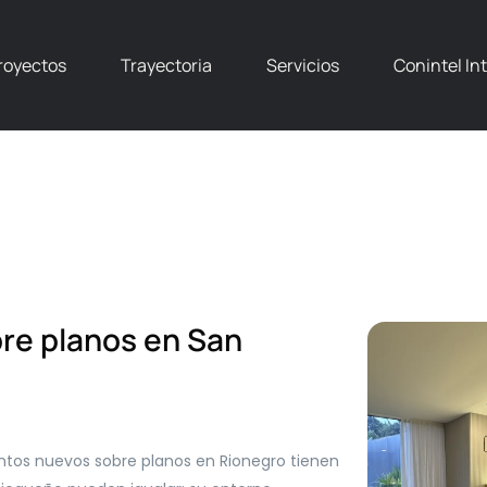
royectos
Trayectoria
Servicios
Conintel In
re planos en San
tos nuevos sobre planos en Rionegro tienen