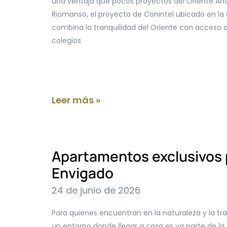
una ventaja que pocos proyectos del Oriente Ant
Riomanso, el proyecto de Conintel ubicado en la 
combina la tranquilidad del Oriente con acceso d
colegios
Leer más »
Apartamentos exclusivos p
Envigado
24 de junio de 2026
Para quienes encuentran en la naturaleza y la tr
un entorno donde llegar a casa es ya parte de l